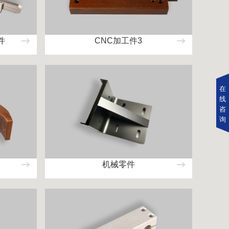
件
CNC加工件3
在
线
咨
询
机械零件