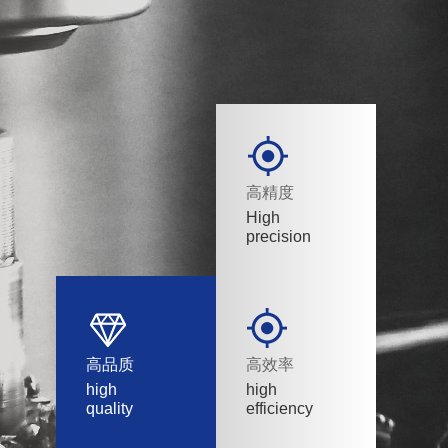
高精度
High
precision
高品质
高效率
high
high
quality
efficiency