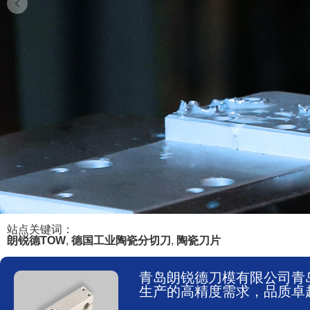
站点关键词：
朗锐德TOW
,
德国工业陶瓷分切刀
,
陶瓷刀片
青岛朗锐德刀模有限公司青
生产的高精度需求，品质卓